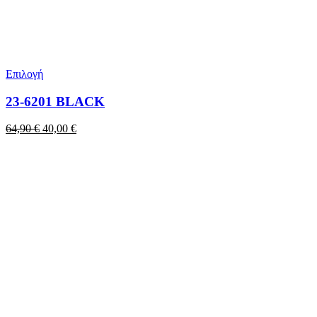
Επιλογή
23-6201 BLACK
Original
Η
64,90
€
40,00
€
price
τρέχουσα
was:
τιμή
64,90 €.
είναι:
40,00 €.