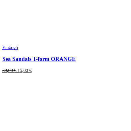
Επιλογή
Sea Sandals T-form ORANGE
Original
Η
39,00
€
15,00
€
price
τρέχουσα
was:
τιμή
39,00 €.
είναι:
15,00 €.