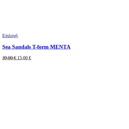
Επιλογή
Sea Sandals T-form MENTA
Original
Η
39,00
€
15,00
€
price
τρέχουσα
was:
τιμή
39,00 €.
είναι:
15,00 €.