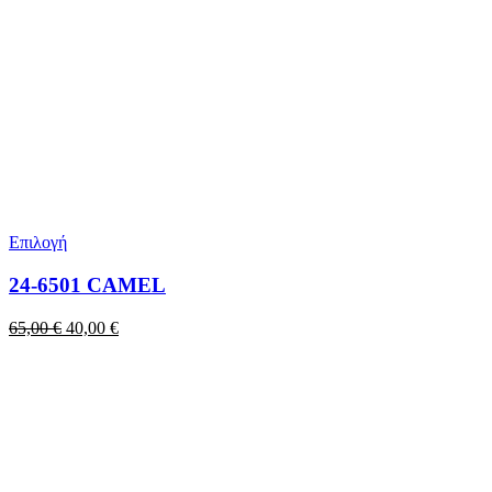
Επιλογή
24-6501 CAMEL
Original
Η
65,00
€
40,00
€
price
τρέχουσα
was:
τιμή
65,00 €.
είναι:
40,00 €.