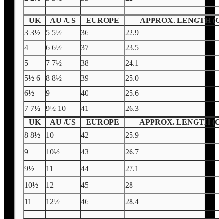
UK
AU /US
EUROPE
APPROX. LENGTH (
3 3½
5 5½
36
22.9
4
6 6½
37
23.5
5
7 7½
38
24.1
5½ 6
8 8½
39
25.0
6½
9
40
25.6
7 7½
9½ 10
41
26.3
UK
AU /US
EUROPE
APPROX. LENGTH (
8 8½
10
42
25.9
9
10½
43
26.7
9½
11
44
27.1
10½
12
45
28
11
12½
46
28.4