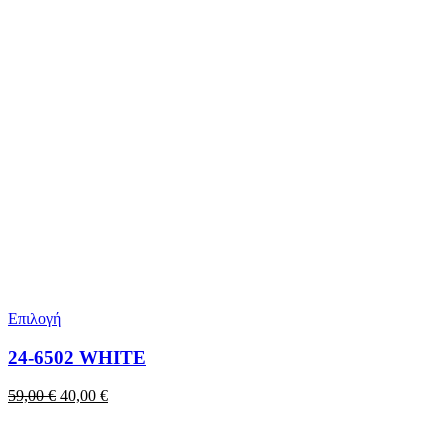
Επιλογή
24-6502 WHITE
Original
Η
59,00
€
40,00
€
price
τρέχουσα
was:
τιμή