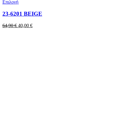
Επιλογή
23-6201 BEIGE
Original
Η
64,90
€
40,00
€
price
τρέχουσα
was:
τιμή
64,90 €.
είναι:
40,00 €.