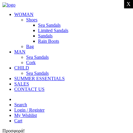
X
WOMAN
Shoes
Sea Sandals
Limited Sandals
Sandals
Rain Boots
Bag
MAN
Sea Sandals
Cork
CHILD
Sea Sandals
SUMMER ESSENTIALS
SALES
CONTACT US
Search
Login / Register
My Wishlist
Cart
Προσφορά!