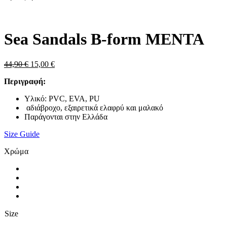
Zoom
Sea Sandals B-form MENTA
Original
Η
44,90
€
15,00
€
price
τρέχουσα
Περιγραφή:
was:
τιμή
44,90 €.
είναι:
Υλικό: PVC, EVA, PU
15,00 €.
αδιάβροχο, εξαιρετικά ελαφρύ και μαλακό
Παράγονται στην Ελλάδα
Size Guide
Χρώμα
Size