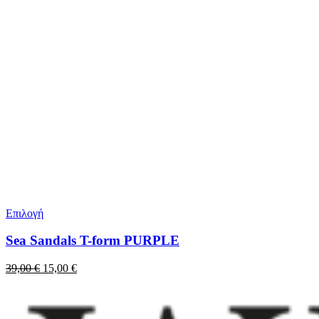
Επιλογή
Sea Sandals T-form PURPLE
Original
Η
39,00
€
15,00
€
price
τρέχουσα
was:
τιμή
39,00 €.
είναι:
15,00 €.