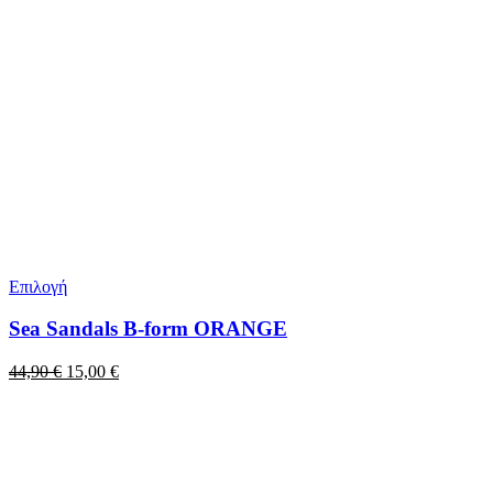
Επιλογή
Sea Sandals B-form ORANGE
Original
Η
44,90
€
15,00
€
price
τρέχουσα
was:
τιμή
44,90 €.
είναι:
15,00 €.