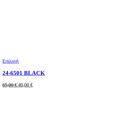
Επιλογή
24-6501 BLACK
Original
Η
65,00
€
40,00
€
price
τρέχουσα
was:
τιμή
65,00 €.
είναι:
40,00 €.