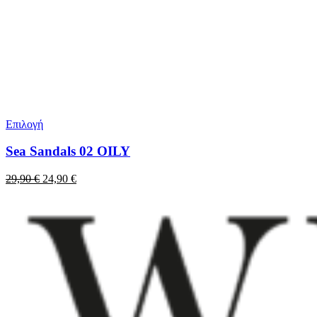
Επιλογή
Sea Sandals 02 OILY
Original
Η
29,90
€
24,90
€
price
τρέχουσα
was:
τιμή
29,90 €.
είναι:
24,90 €.