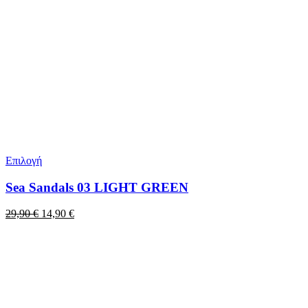
Επιλογή
Sea Sandals 03 LIGHT GREEN
Original
Η
29,90
€
14,90
€
price
τρέχουσα
was:
τιμή
29,90 €.
είναι:
14,90 €.