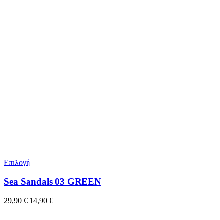
Επιλογή
Sea Sandals 03 GREEN
Original
Η
29,90
€
14,90
€
price
τρέχουσα
was:
τιμή