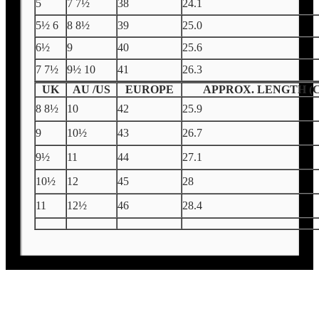
5
7 7½
38
24.1
5½ 6
8 8½
39
25.0
6½
9
40
25.6
7 7½
9½ 10
41
26.3
UK
AU /US
EUROPE
APPROX. LENGTH (
8 8½
10
42
25.9
9
10½
43
26.7
9½
11
44
27.1
10½
12
45
28
11
12½
46
28.4