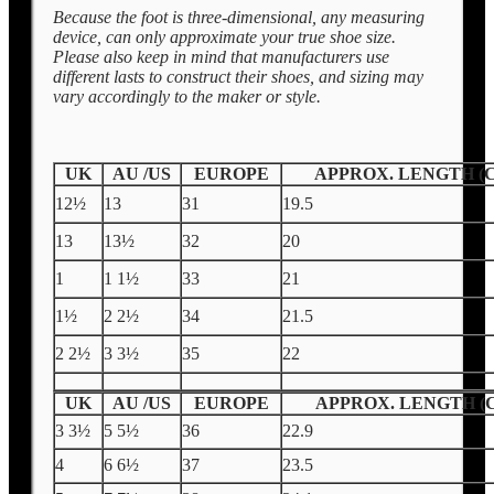
Because the foot is three-dimensional, any measuring
device, can only approximate your true shoe size.
Please also keep in mind that manufacturers use
different lasts to construct their shoes, and sizing may
vary accordingly to the maker or style.
UK
AU /US
EUROPE
APPROX. LENGTH (
12½
13
31
19.5
13
13½
32
20
1
1 1½
33
21
1½
2 2½
34
21.5
2 2½
3 3½
35
22
UK
AU /US
EUROPE
APPROX. LENGTH (
3 3½
5 5½
36
22.9
4
6 6½
37
23.5