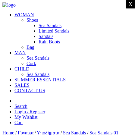
X
WOMAN
Shoes
Sea Sandals
Limited Sandals
Sandals
Rain Boots
Bag
MAN
Sea Sandals
Cork
CHILD
Sea Sandals
SUMMER ESSENTIALS
SALES
CONTACT US
Search
Login / Register
My Wishlist
Cart
Home
/
Γυναίκα
/
Υποδήματα
/
Sea Sandals
/
Sea Sandals 01