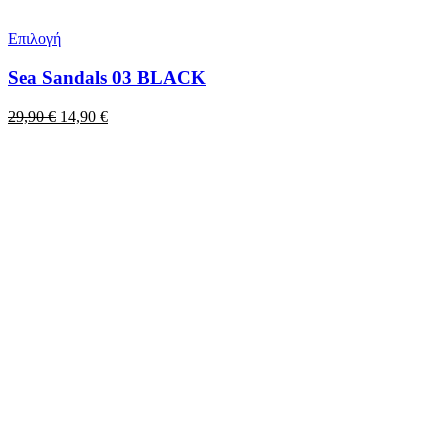
Επιλογή
Sea Sandals 03 BLACK
Original
Η
29,90
€
14,90
€
price
τρέχουσα
was:
τιμή
29,90 €.
είναι:
14,90 €.