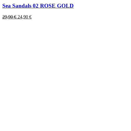
Sea Sandals 02 ROSE GOLD
Original
Η
29,90
€
24,90
€
price
τρέχουσα
was:
τιμή
29,90 €.
είναι:
24,90 €.