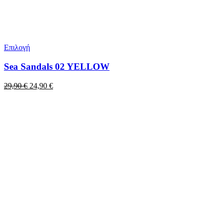
Επιλογή
Sea Sandals 02 YELLOW
Original
Η
29,90
€
24,90
€
price
τρέχουσα
was:
τιμή
29,90 €.
είναι:
24,90 €.