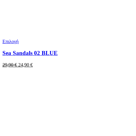
Επιλογή
Sea Sandals 02 BLUE
Original
Η
29,90
€
24,90
€
price
τρέχουσα
was:
τιμή
29,90 €.
είναι:
24,90 €.