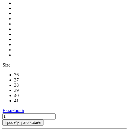
Size
36
37
38
39
40
41
Εκκαθάριση
Sea
Sandals
Προσθήκη στο καλάθι
01