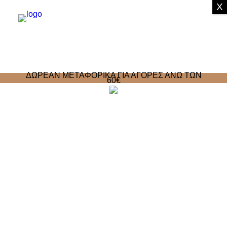
X
WOMAN
ΔΩΡΕΑΝ ΜΕΤΑΦΟΡΙΚΑ ΓΙΑ ΑΓΟΡΕΣ ΑΝΩ ΤΩΝ
MAN
60€
CHILD
SUMMER ESSENTIALS
SALES
CONTACT US