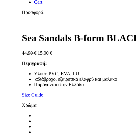
Cart
Προσφορά!
Zoom
Sea Sandals B-form BLAC
Original
Η
44,90
€
15,00
€
price
τρέχουσα
Περιγραφή:
was:
τιμή
44,90 €.
είναι:
Υλικό: PVC, EVA, PU
15,00 €.
αδιάβροχο, εξαιρετικά ελαφρύ και μαλακό
Παράγονται στην Ελλάδα
Size Guide
Χρώμα