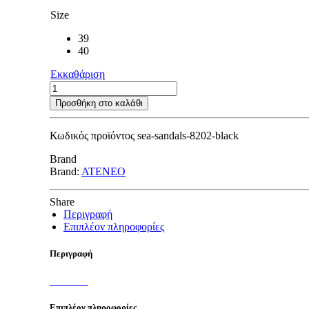
Size
39
40
Εκκαθάριση
Sea
Sandals
Προσθήκη στο καλάθι
B-
form
Κωδικός προϊόντος
sea-sandals-8202-black
BLACK
ποσότητα
Brand
Brand:
ATENEO
Share
Περιγραφή
Επιπλέον πληροφορίες
Περιγραφή
Επιπλέον πληροφορίες