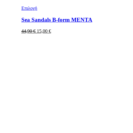
Επιλογή
Sea Sandals B-form MENTA
Original
Η
44,90
€
15,00
€
price
τρέχουσα
was:
τιμή
44,90 €.
είναι:
15,00 €.