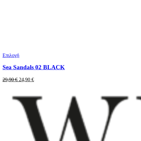
Επιλογή
Sea Sandals 02 BLACK
Original
Η
29,90
€
24,90
€
price
τρέχουσα
was:
τιμή
29,90 €.
είναι:
24,90 €.