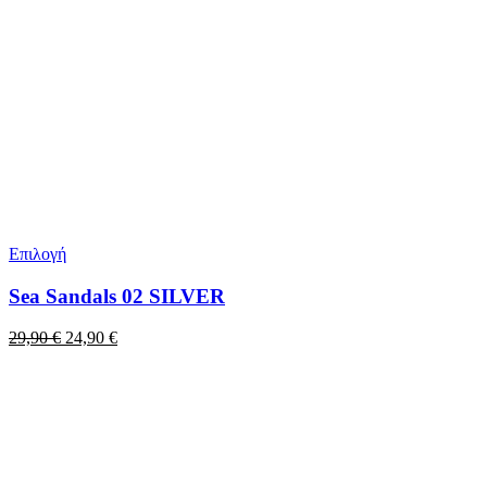
Επιλογή
Sea Sandals 02 SILVER
Original
Η
29,90
€
24,90
€
price
τρέχουσα
was:
τιμή
29,90 €.
είναι:
24,90 €.