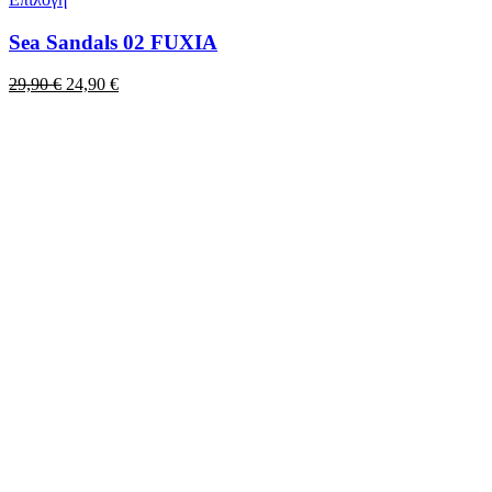
Sea Sandals 02 FUXIA
Original
Η
29,90
€
24,90
€
price
τρέχουσα
was:
τιμή
29,90 €.
είναι:
24,90 €.