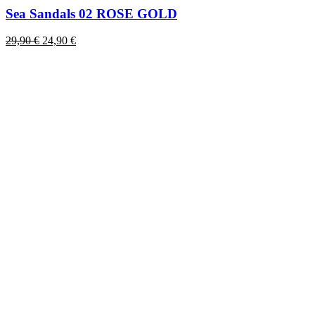
Sea Sandals 02 ROSE GOLD
Original
Η
29,90
€
24,90
€
price
τρέχουσα
was:
τιμή
29,90 €.
είναι:
24,90 €.