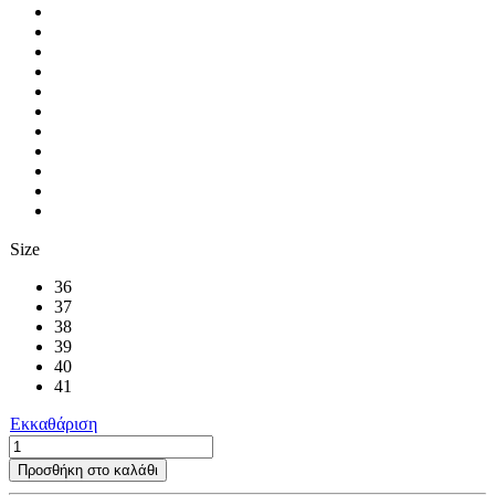
Size
36
37
38
39
40
41
Εκκαθάριση
Sea
Sandals
Προσθήκη στο καλάθι
01