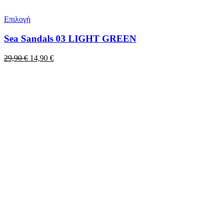
Επιλογή
Sea Sandals 03 LIGHT GREEN
Original
Η
29,90
€
14,90
€
price
τρέχουσα
was:
τιμή
29,90 €.
είναι:
14,90 €.