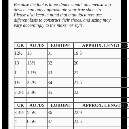
Because the foot is three-dimensional, any measuring
device, can only approximate your true shoe size.
Please also keep in mind that manufacturers use
different lasts to construct their shoes, and sizing may
vary accordingly to the maker or style.
UK
AU /US
EUROPE
APPROX. LENGTH (
12½
13
31
19.5
13
13½
32
20
1
1 1½
33
21
1½
2 2½
34
21.5
2 2½
3 3½
35
22
UK
AU /US
EUROPE
APPROX. LENGTH (
3 3½
5 5½
36
22.9
4
6 6½
37
23.5