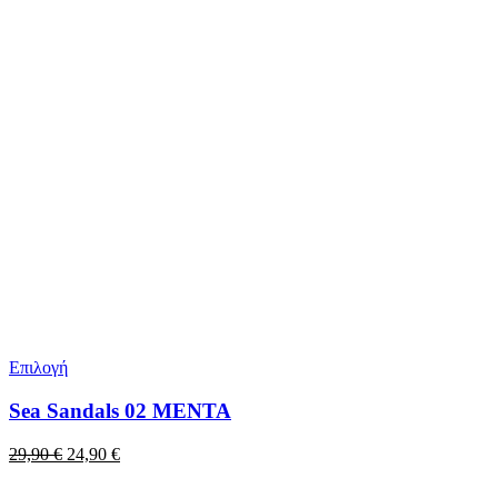
Επιλογή
Sea Sandals 02 MENTA
Original
Η
29,90
€
24,90
€
price
τρέχουσα
was:
τιμή