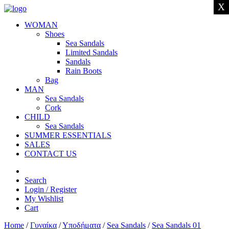
X
WOMAN
Shoes
Sea Sandals
Limited Sandals
Sandals
Rain Boots
Bag
MAN
Sea Sandals
Cork
CHILD
Sea Sandals
SUMMER ESSENTIALS
SALES
CONTACT US
Search
Login / Register
My Wishlist
Cart
Home
/
Γυναίκα
/
Υποδήματα
/
Sea Sandals
/
Sea Sandals 01