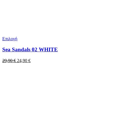
Επιλογή
Sea Sandals 02 WHITE
Original
Η
29,90
€
24,90
€
price
τρέχουσα
was:
τιμή
29,90 €.
είναι:
24,90 €.