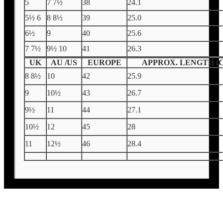
5
7 7½
38
24.1
5½ 6
8 8½
39
25.0
6½
9
40
25.6
7 7½
9½ 10
41
26.3
UK
AU /US
EUROPE
APPROX. LENGTH (
8 8½
10
42
25.9
9
10½
43
26.7
9½
11
44
27.1
10½
12
45
28
11
12½
46
28.4