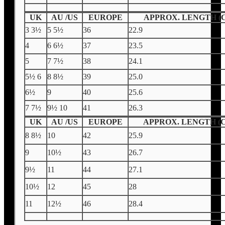
UK
AU /US
EUROPE
APPROX. LENGTH (
3 3½
5 5½
36
22.9
4
6 6½
37
23.5
5
7 7½
38
24.1
5½ 6
8 8½
39
25.0
6½
9
40
25.6
7 7½
9½ 10
41
26.3
UK
AU /US
EUROPE
APPROX. LENGTH (
8 8½
10
42
25.9
9
10½
43
26.7
9½
11
44
27.1
10½
12
45
28
11
12½
46
28.4