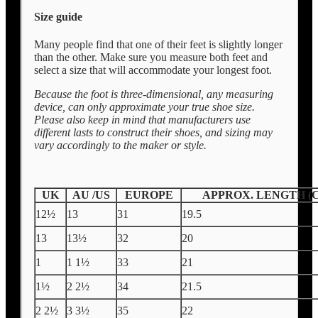
Size guide
Many people find that one of their feet is slightly longer
than the other. Make sure you measure both feet and
select a size that will accommodate your longest foot.
Because the foot is three-dimensional, any measuring
device, can only approximate your true shoe size.
Please also keep in mind that manufacturers use
different lasts to construct their shoes, and sizing may
vary accordingly to the maker or style.
UK
AU /US
EUROPE
APPROX. LENGTH (
12½
13
31
19.5
13
13½
32
20
1
1 1½
33
21
1½
2 2½
34
21.5
2 2½
3 3½
35
22