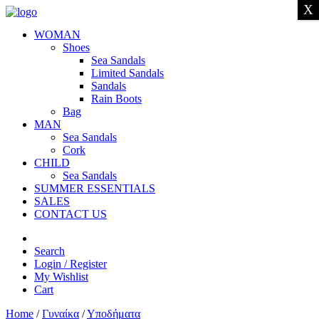
X
WOMAN
Shoes
Sea Sandals
Limited Sandals
Sandals
Rain Boots
Bag
MAN
Sea Sandals
Cork
CHILD
Sea Sandals
SUMMER ESSENTIALS
SALES
CONTACT US
Search
Login / Register
My Wishlist
Cart
Home
/
Γυναίκα
/
Υποδήματα