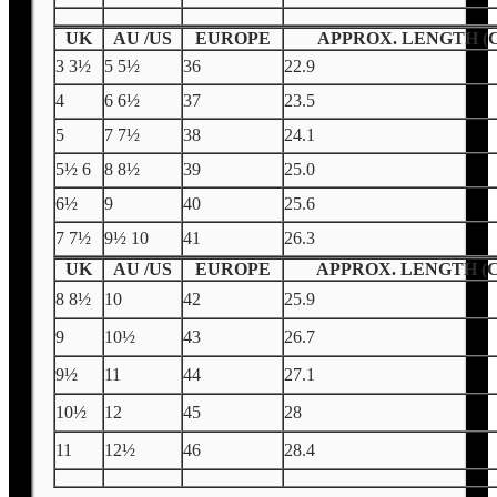
UK
AU /US
EUROPE
APPROX. LENGTH (
3 3½
5 5½
36
22.9
4
6 6½
37
23.5
5
7 7½
38
24.1
5½ 6
8 8½
39
25.0
6½
9
40
25.6
7 7½
9½ 10
41
26.3
UK
AU /US
EUROPE
APPROX. LENGTH (
8 8½
10
42
25.9
9
10½
43
26.7
9½
11
44
27.1
10½
12
45
28
11
12½
46
28.4