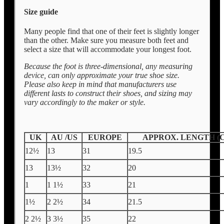
Size guide
Many people find that one of their feet is slightly longer
than the other. Make sure you measure both feet and
select a size that will accommodate your longest foot.
Because the foot is three-dimensional, any measuring
device, can only approximate your true shoe size.
Please also keep in mind that manufacturers use
different lasts to construct their shoes, and sizing may
vary accordingly to the maker or style.
UK
AU /US
EUROPE
APPROX. LENGTH (
12½
13
31
19.5
13
13½
32
20
1
1 1½
33
21
1½
2 2½
34
21.5
2 2½
3 3½
35
22