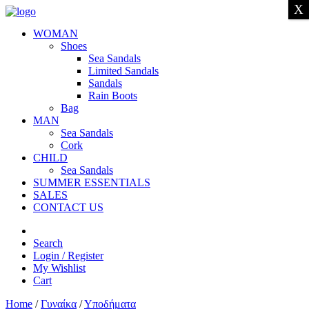
X
WOMAN
Shoes
Sea Sandals
Limited Sandals
Sandals
Rain Boots
Bag
MAN
Sea Sandals
Cork
CHILD
Sea Sandals
SUMMER ESSENTIALS
SALES
CONTACT US
Search
Login / Register
My Wishlist
Cart
Home
/
Γυναίκα
/
Υποδήματα