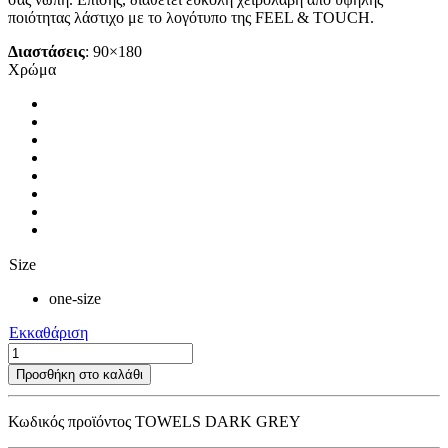
ποιότητας λάστιχο με το λογότυπο της FEEL & TOUCH.
Διαστάσεις
: 90×180
Χρώμα
Size
one-size
Εκκαθάριση
BEACH
TOWELS
Προσθήκη στο καλάθι
DARK
GREY
Κωδικός προϊόντος
TOWELS DARK GREY
ποσότητα