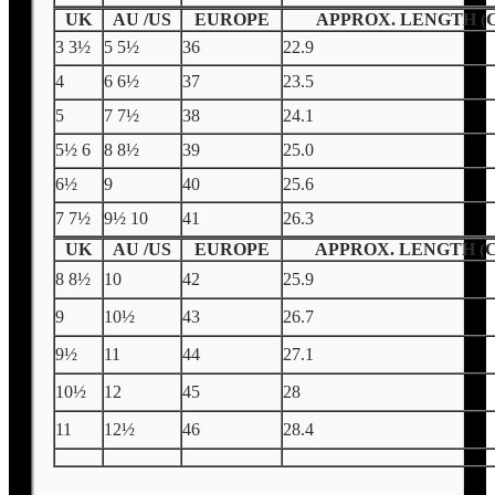
UK
AU /US
EUROPE
APPROX. LENGTH (
3 3½
5 5½
36
22.9
4
6 6½
37
23.5
5
7 7½
38
24.1
5½ 6
8 8½
39
25.0
6½
9
40
25.6
7 7½
9½ 10
41
26.3
UK
AU /US
EUROPE
APPROX. LENGTH (
8 8½
10
42
25.9
9
10½
43
26.7
9½
11
44
27.1
10½
12
45
28
11
12½
46
28.4