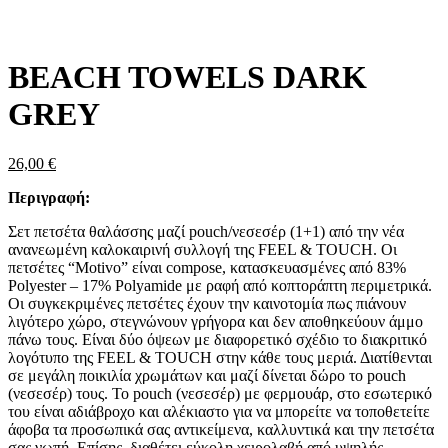
Zoom
BEACH TOWELS DARK
GREY
26,00
€
Περιγραφή:
Σετ πετσέτα θαλάσσης μαζί pouch/νεσεσέρ (1+1) από την νέα
ανανεωμένη καλοκαιρινή συλλογή της FEEL & TOUCH. Οι
πετσέτες “Motivo” είναι compose, κατασκευασμένες από 83%
Polyester – 17% Polyamide με ραφή από κοπτοράπτη περιμετρικά.
Οι συγκεκριμένες πετσέτες έχουν την καινοτομία πως πιάνουν
λιγότερο χώρο, στεγνώνουν γρήγορα και δεν αποθηκεύουν άμμο
πάνω τους. Είναι δύο όψεων με διαφορετικό σχέδιο το διακριτικό
λογότυπο της FEEL & TOUCH στην κάθε τους μεριά. Διατίθενται
σε μεγάλη ποικιλία χρωμάτων και μαζί δίνεται δώρο το pouch
(νεσεσέρ) τους. Το pouch (νεσεσέρ) με φερμουάρ, στο εσωτερικό
του είναι αδιάβροχο και αλέκιαστο για να μπορείτε να τοποθετείτε
άφοβα τα προσωπικά σας αντικείμενα, καλλυντικά και την πετσέτα
σας νωπή. Επίσης, διαθέτει εύκολη χειρολαβή από υψηλής