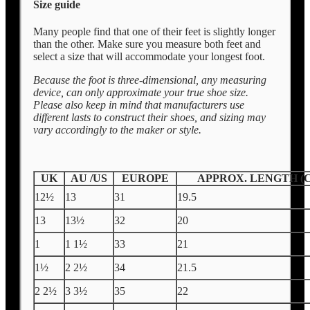
Size guide
Many people find that one of their feet is slightly longer
than the other. Make sure you measure both feet and
select a size that will accommodate your longest foot.
Because the foot is three-dimensional, any measuring
device, can only approximate your true shoe size.
Please also keep in mind that manufacturers use
different lasts to construct their shoes, and sizing may
vary accordingly to the maker or style.
UK
AU /US
EUROPE
APPROX. LENGTH (
12½
13
31
19.5
13
13½
32
20
1
1 1½
33
21
1½
2 2½
34
21.5
2 2½
3 3½
35
22