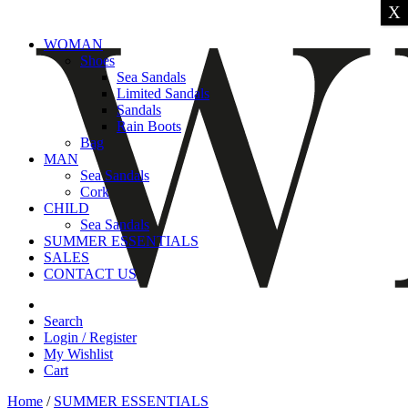
X
WOMAN
Shoes
Sea Sandals
Limited Sandals
Sandals
Rain Boots
Bag
MAN
Sea Sandals
Cork
CHILD
Sea Sandals
SUMMER ESSENTIALS
SALES
CONTACT US
Search
Login / Register
My Wishlist
Cart
Home
/
SUMMER ESSENTIALS