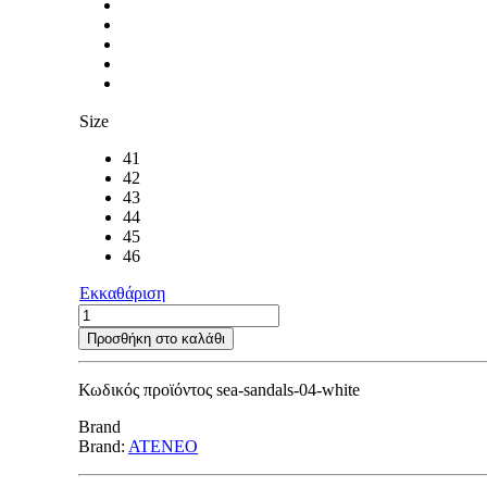
Size
41
42
43
44
45
46
Εκκαθάριση
Sea
Sandals
Προσθήκη στο καλάθι
04
WHITE
Κωδικός προϊόντος
sea-sandals-04-white
ποσότητα
Brand
Brand:
ATENEO