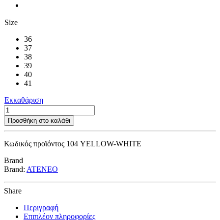
Size
36
37
38
39
40
41
Εκκαθάριση
104
YELLOW-
Προσθήκη στο καλάθι
WHITE
ποσότητα
Κωδικός προϊόντος
104 YELLOW-WHITE
Brand
Brand:
ATENEO
Share
Περιγραφή
Επιπλέον πληροφορίες