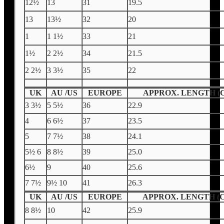
12½
13
31
19.5
13
13½
32
20
1
1 1½
33
21
1½
2 2½
34
21.5
2 2½
3 3½
35
22
UK
AU /US
EUROPE
APPROX. LENGTH (
3 3½
5 5½
36
22.9
4
6 6½
37
23.5
5
7 7½
38
24.1
5½ 6
8 8½
39
25.0
6½
9
40
25.6
7 7½
9½ 10
41
26.3
UK
AU /US
EUROPE
APPROX. LENGTH (
8 8½
10
42
25.9