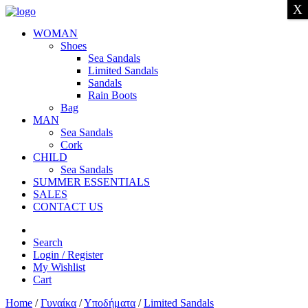
X
WOMAN
Shoes
Sea Sandals
Limited Sandals
Sandals
Rain Boots
Bag
MAN
Sea Sandals
Cork
CHILD
Sea Sandals
SUMMER ESSENTIALS
SALES
CONTACT US
Search
Login / Register
My Wishlist
Cart
Home
/
Γυναίκα
/
Υποδήματα
/
Limited Sandals