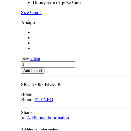
Παράγονται στην Ελλάδα
Size Guide
Χρώμα
Size
Clear
57007
BLACK
Add to cart
quantity
SKU
57007 BLACK
Brand
Brand:
ATENEO
Share
Additional information
Additional information